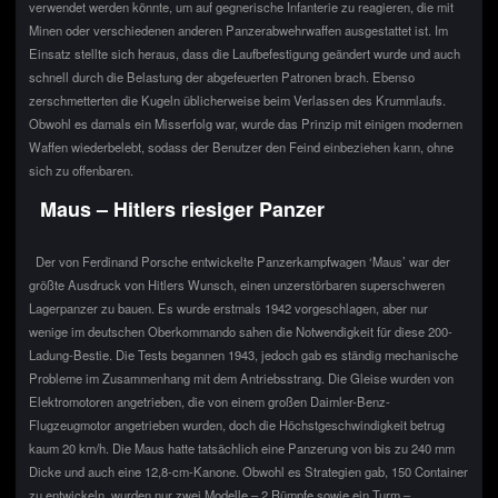
verwendet werden könnte, um auf gegnerische Infanterie zu reagieren, die mit
Minen oder verschiedenen anderen Panzerabwehrwaffen ausgestattet ist. Im
Einsatz stellte sich heraus, dass die Laufbefestigung geändert wurde und auch
schnell durch die Belastung der abgefeuerten Patronen brach. Ebenso
zerschmetterten die Kugeln üblicherweise beim Verlassen des Krummlaufs.
Obwohl es damals ein Misserfolg war, wurde das Prinzip mit einigen modernen
Waffen wiederbelebt, sodass der Benutzer den Feind einbeziehen kann, ohne
sich zu offenbaren.
Maus – Hitlers riesiger Panzer
Der von Ferdinand Porsche entwickelte Panzerkampfwagen ‘Maus’ war der
größte Ausdruck von Hitlers Wunsch, einen unzerstörbaren superschweren
Lagerpanzer zu bauen. Es wurde erstmals 1942 vorgeschlagen, aber nur
wenige im deutschen Oberkommando sahen die Notwendigkeit für diese 200-
Ladung-Bestie. Die Tests begannen 1943, jedoch gab es ständig mechanische
Probleme im Zusammenhang mit dem Antriebsstrang. Die Gleise wurden von
Elektromotoren angetrieben, die von einem großen Daimler-Benz-
Flugzeugmotor angetrieben wurden, doch die Höchstgeschwindigkeit betrug
kaum 20 km/h. Die Maus hatte tatsächlich eine Panzerung von bis zu 240 mm
Dicke und auch eine 12,8-cm-Kanone. Obwohl es Strategien gab, 150 Container
zu entwickeln, wurden nur zwei Modelle – 2 Rümpfe sowie ein Turm –