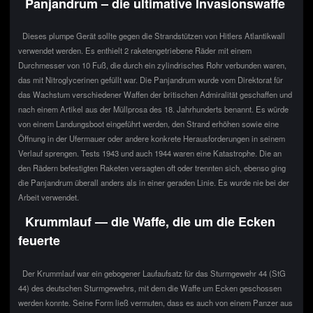
Panjandrum – die ultimative Invasionswaffe
Dieses plumpe Gerät sollte gegen die Strandstützen von Hitlers Atlantikwall
verwendet werden. Es enthielt 2 raketengetriebene Räder mit einem
Durchmesser von 10 Fuß, die durch ein zylindrisches Rohr verbunden waren,
das mit Nitroglycerinen gefüllt war. Die Panjandrum wurde vom Direktorat für
das Wachstum verschiedener Waffen der britischen Admiralität geschaffen und
nach einem Artikel aus der Müllprosa des 18. Jahrhunderts benannt. Es würde
von einem Landungsboot eingeführt werden, den Strand erhöhen sowie eine
Öffnung in der Ufermauer oder andere konkrete Herausforderungen in seinem
Verlauf sprengen. Tests 1943 und auch 1944 waren eine Katastrophe. Die an
den Rädern befestigten Raketen versagten oft oder trennten sich, ebenso ging
die Panjandrum überall anders als in einer geraden Linie. Es wurde nie bei der
Arbeit verwendet.
Krummlauf — die Waffe, die um die Ecken
feuerte
Der Krummlauf war ein gebogener Laufaufsatz für das Sturmgewehr 44 (StG
44) des deutschen Sturmgewehrs, mit dem die Waffe um Ecken geschossen
werden konnte. Seine Form ließ vermuten, dass es auch von einem Panzer aus