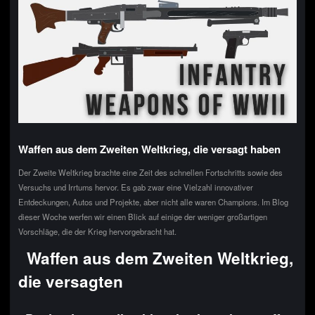
Waffen aus dem Zweiten Weltkrieg, die versagt haben
Der Zweite Weltkrieg brachte eine Zeit des schnellen Fortschritts sowie des
Versuchs und Irrtums hervor. Es gab zwar eine Vielzahl innovativer
Entdeckungen, Autos und Projekte, aber nicht alle waren Champions. Im Blog
dieser Woche werfen wir einen Blick auf einige der weniger großartigen
Vorschläge, die der Krieg hervorgebracht hat.
Waffen aus dem Zweiten Weltkrieg,
die versagten