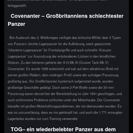
fertiggestellt.
Covenanter – Großbritanniens schlechtester
Panzer
Bei Ausbruch des 2. Weltkrieges verfügte das britische Militär über 3 Typen
von Panzern: leichte Lagerpanzer für die Aufklärung, stark gepanzerte
‘Infanterie-Lagerpanzer’ für Frontalangriffe und auch schnelle ‘Kreuzer-
Lagerpanzer’ zur Ausnutzung der entstandenen Lücken in den feindlichen
Stützen. Zu den letzteren gehörte der A13 Mk III (Cruiser Tank Mk V)
Covenanter. Es wurde 1939 entwickelt und sah auf dem attraktiven Brett mit
seinen großen Rädern, dem niedrigen Profil sowie der schrägen Panzerung
großartig aus. Als Großbritannien hysterisch aufgerüstet wurde, wurden
großartige Geschäfte getätigt. Doch seine 2-Pdr-Waffe sowie die 30-mm-
Panzerung waren derzeit bei der Bereitstellung im Jahr 1941 geschlagen, und
auch schlimmere Probleme schlichen unter der Motorhaube. Der Covenanter
kämpfte mit großen Motorkühlungsproblemen, die nie überwunden wurden. Es
war so unzuverlässig, dass es nie gekämpft hat, und auch die 1.771 erzeugten
Lagertanks wurden nur zum Training verwendet.
TOG– ein wiederbelebter Panzer aus dem